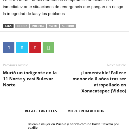
inmediatez ante situaciones de emergencia que pongan en riesgo
la integridad de las y los poblanos.
TAGS
HEROES
POLICIAS
SSPTM
SUICIDIO
Previous article
Next article
Murió un indigente en la
¡Lamentable! Fallece
11 Norte y casi Bulevar
menor de 6 años tras ser
Norte
atropellado en
Xonacatepec (Video)
RELATED ARTICLES
MORE FROM AUTHOR
Balean a mujer en Puebla y herida camina hasta Tlaxcala por
auxilio