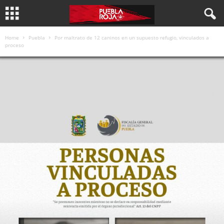
Home
Puebla
Por maltrato de 12 caninos en un supuesto refugio, vinculados a
proceso