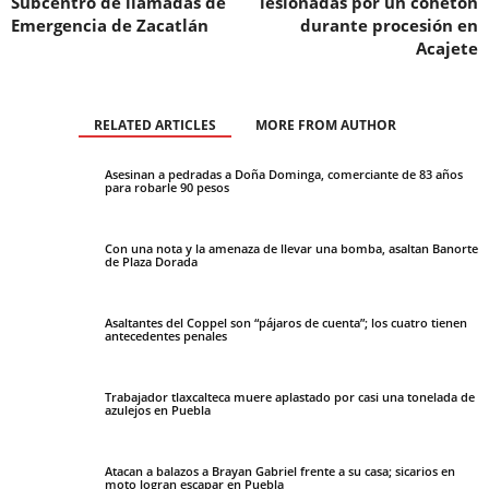
Subcentro de llamadas de
lesionadas por un cohetón
Emergencia de Zacatlán
durante procesión en
Acajete
RELATED ARTICLES
MORE FROM AUTHOR
Asesinan a pedradas a Doña Dominga, comerciante de 83 años
para robarle 90 pesos
Con una nota y la amenaza de llevar una bomba, asaltan Banorte
de Plaza Dorada
Asaltantes del Coppel son “pájaros de cuenta”; los cuatro tienen
antecedentes penales
Trabajador tlaxcalteca muere aplastado por casi una tonelada de
azulejos en Puebla
Atacan a balazos a Brayan Gabriel frente a su casa; sicarios en
moto logran escapar en Puebla