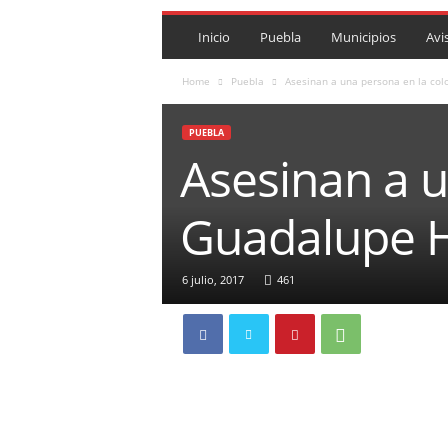
P
U
Inicio
Puebla
Municipios
Avi
E
B
Home
Puebla
Asesinan a una persona en la col
L
A
PUEBLA
R
Asesinan a u
O
J
A
Guadalupe H
.
M
X
6 julio, 2017
461