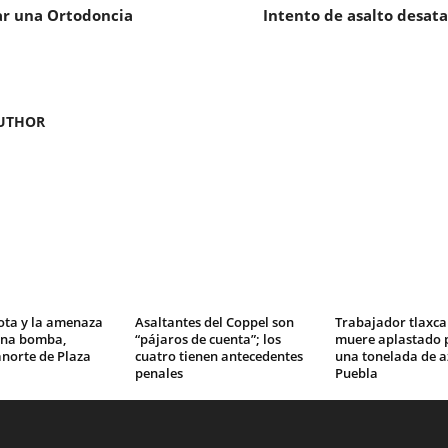
ar una Ortodoncia
Intento de asalto desat
UTHOR
ota y la amenaza
Asaltantes del Coppel son
Trabajador tlaxca
una bomba,
“pájaros de cuenta”; los
muere aplastado p
norte de Plaza
cuatro tienen antecedentes
una tonelada de a
penales
Puebla