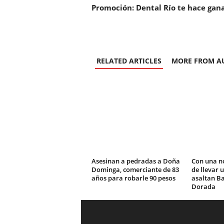
Promoción: Dental Río te hace gan
RELATED ARTICLES
MORE FROM A
Asesinan a pedradas a Doña
Con una n
Dominga, comerciante de 83
de llevar 
años para robarle 90 pesos
asaltan Ba
Dorada