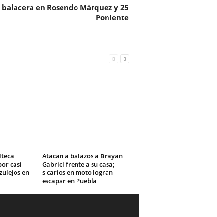
a balacera en Rosendo Márquez y 25
Poniente
lteca
Atacan a balazos a Brayan
or casi
Gabriel frente a su casa;
zulejos en
sicarios en moto logran
escapar en Puebla