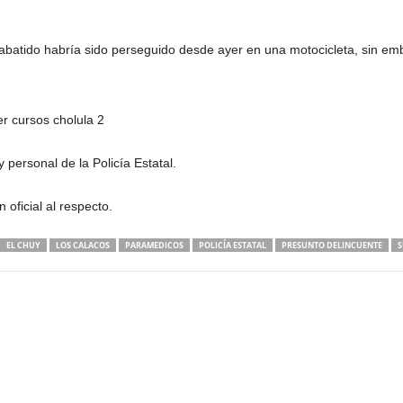
abatido habría sido perseguido desde ayer en una motocicleta, sin emb
personal de la Policía Estatal.
oficial al respecto.
EL CHUY
LOS CALACOS
PARAMEDICOS
POLICÍA ESTATAL
PRESUNTO DELINCUENTE
S