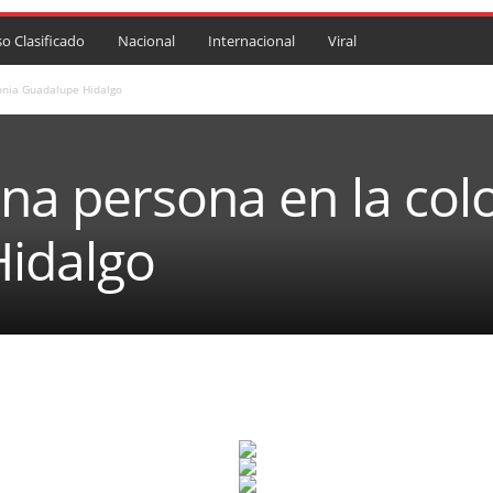
so Clasificado
Nacional
Internacional
Viral
onia Guadalupe Hidalgo
na persona en la col
idalgo