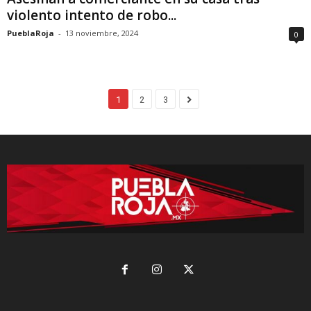
violento intento de robo...
PueblaRoja
-
13 noviembre, 2024
0
1
2
3