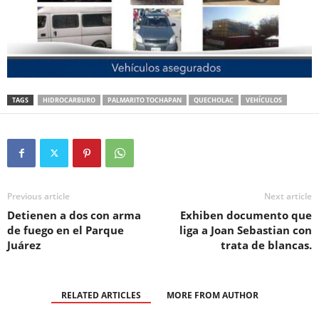
TAGS
HIDROCARBURO
PALMARITO TOCHAPAN
QUECHOLAC
VEHÍCULOS
Previous article
Next article
Detienen a dos con arma
Exhiben documento que
de fuego en el Parque
liga a Joan Sebastian con
Juárez
trata de blancas.
RELATED ARTICLES
MORE FROM AUTHOR