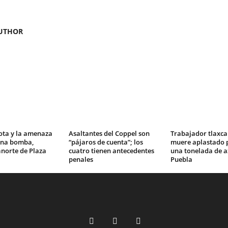
UTHOR
ota y la amenaza
Asaltantes del Coppel son
Trabajador tlaxca
una bomba,
“pájaros de cuenta”; los
muere aplastado p
norte de Plaza
cuatro tienen antecedentes
una tonelada de a
penales
Puebla