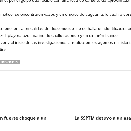
ante, por el golpe que recibió con una roca de cantera, de aproximada
mático, se encontraron vasos y un envase de caguama, lo cual refuerza
e encuentra en calidad de desconocido, no se hallaron identificacione
azul, playera azul marino de cuello redondo y un cinturón blanco.
ver y el inicio de las investigaciones la realizaron los agentes minist
ios.
TRES CRUCES
n fuerte choque a un
La SSPTM detuvo a un asa