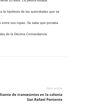
mente 20 kilos. La piedra estaba
 la hipótesis de las autoridades que se
s entre sus ropas. Se sabe que portaba
eriales de la Décima Comandancia
Next article
ltante de transeúntes en la colonia
San Rafael Poniente