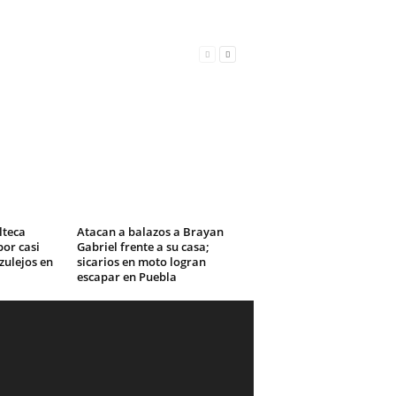
lteca
Atacan a balazos a Brayan
or casi
Gabriel frente a su casa;
zulejos en
sicarios en moto logran
escapar en Puebla