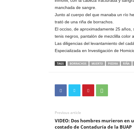
inmóvil, con la cabeza fracturada y sangr
manchada de sangre.
Junto al cuerpo del que manaba un río he
trató de una riña de borrachos.
El occiso, de aproximadamente 25 años, s
tenis negros, pantalón de mezclilla color 
Las diligencias del levantamiento del cadá
Especializada en Investigación de Homicid
TAGS
BORRACHOS
MUERTO
PIEDRA
RIÑA
Previous article
VIDEO: Dos hombres murieron en u
costado de Contaduría de la BUAP