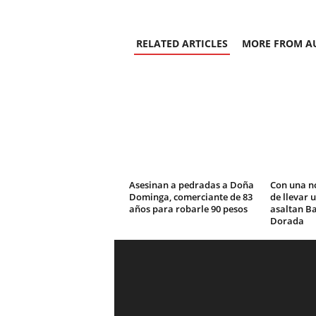
RELATED ARTICLES
MORE FROM A
Asesinan a pedradas a Doña
Con una n
Dominga, comerciante de 83
de llevar 
años para robarle 90 pesos
asaltan Ba
Dorada