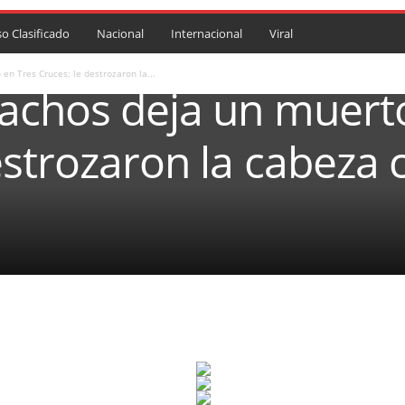
so Clasificado
Nacional
Internacional
Viral
en Tres Cruces; le destrozaron la...
rachos deja un muert
estrozaron la cabeza