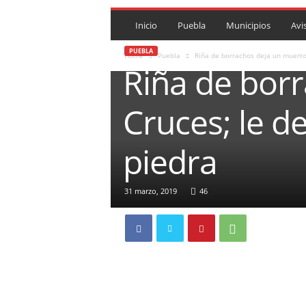
P
U
Inicio
Puebla
Municipios
Avi
E
B
PUEBLA
Home
Puebla
Riña de borrachos deja un muerto 
L
Riña de bor
A
R
Cruces; le d
O
J
A
piedra
.
M
X
31 marzo, 2019
46