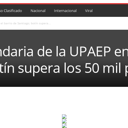
so Clasificado
Nacional
Internacional
Viral
l barrio de Santiago; botín supera...
aria de la UPAEP en 
tín supera los 50 mil