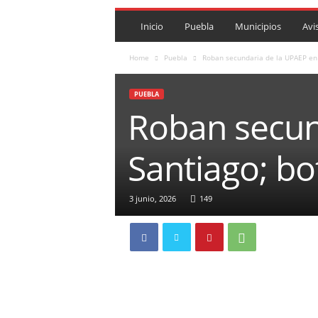
P
U
Inicio
Puebla
Municipios
Avi
E
B
Home
Puebla
Roban secundaria de la UPAEP en e
L
A
PUEBLA
R
Roban secund
O
J
A
Santiago; bo
.
M
X
3 junio, 2026
149