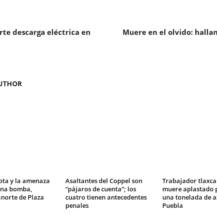
te descarga eléctrica en
Muere en el olvido: hallan
UTHOR
ota y la amenaza
Asaltantes del Coppel son
Trabajador tlaxca
una bomba,
“pájaros de cuenta”; los
muere aplastado p
norte de Plaza
cuatro tienen antecedentes
una tonelada de a
penales
Puebla