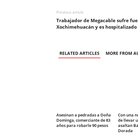
Previous article
Trabajador de Megacable sufre fuer
Xochimehuacán y es hospitalizado
RELATED ARTICLES
MORE FROM A
Asesinan a pedradas a Doña
Con una n
Dominga, comerciante de 83
de llevar 
años para robarle 90 pesos
asaltan Ba
Dorada