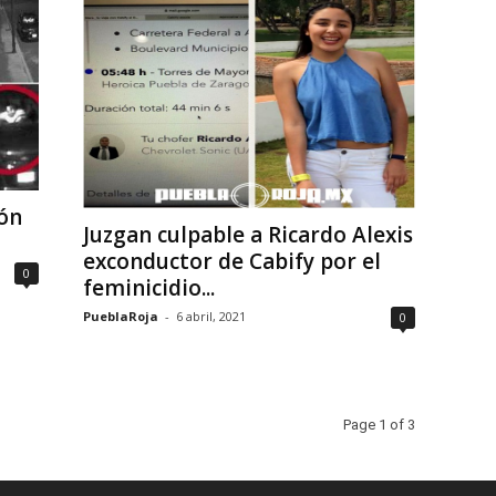
ón
Juzgan culpable a Ricardo Alexis
exconductor de Cabify por el
0
feminicidio...
PueblaRoja
-
6 abril, 2021
0
Page 1 of 3