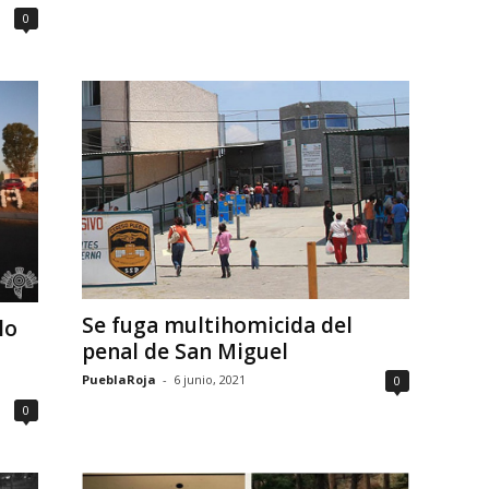
0
Se fuga multihomicida del
lo
penal de San Miguel
PueblaRoja
-
6 junio, 2021
0
0