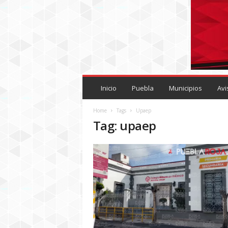
P
U
Inicio
Puebla
Municipios
Avi
E
B
Home
Tags
Upaep
L
Tag: upaep
A
R
O
J
A
.
M
X