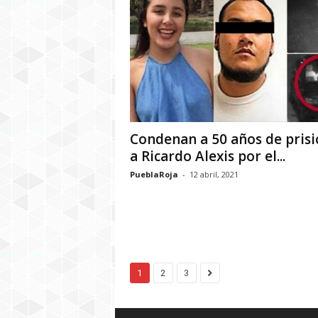
Condenan a 50 años de prisi
a Ricardo Alexis por el...
PueblaRoja
-
12 abril, 2021
1
2
3