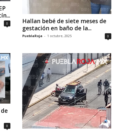
EP
n...
Hallan bebé de siete meses de
0
gestación en baño de la...
PueblaRoja
-
1 octubre, 2025
0
 de
0