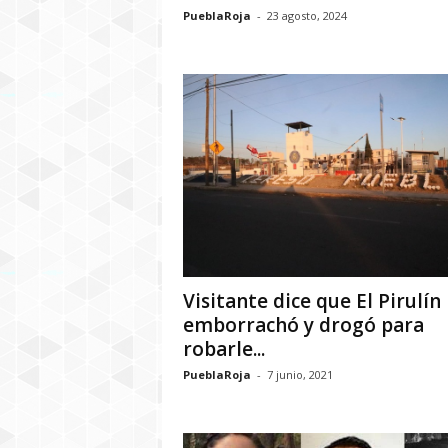
PueblaRoja
-
23 agosto, 2024
Visitante dice que El Pirulín 
emborrachó y drogó para
robarle...
PueblaRoja
-
7 junio, 2021