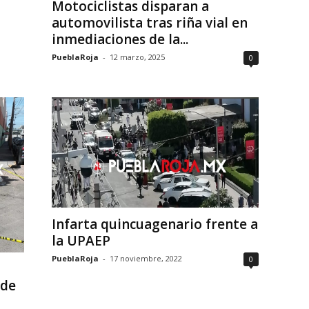
Motociclistas disparan a
automovilista tras riña vial en
inmediaciones de la...
PueblaRoja
-
12 marzo, 2025
0
Infarta quincuagenario frente a
la UPAEP
PueblaRoja
-
17 noviembre, 2022
0
 de