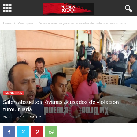
Home
Municipios
Salen absueltos jóvenes acusados de violación tumultuaria
MUNICIPIOS
Salen absueltos jóvenes acusados de violación
tumultuaria
26 abril, 2017
152