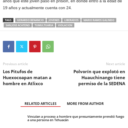
años que este joven pasó en prisión, en donde entró a la edad de
19 años y actualmente cuenta con 24.
TAGS
GERARDO BENANCIO
JOVENES
LIBERADOS
MARIO RAMOS GALINDO
SAN JOSE ACATENO
TUMULTUARIA
VIOLACION
Previous article
Next article
Los Pitufos de
Polvorín que explotó en
Huexocoapan matan a
Huauchinango tiene
hombre en Atlixco
permiso de la SEDENA
RELATED ARTICLES
MORE FROM AUTHOR
Vinculan a proceso a hombre que presuntamente prendió fuego
a una persona en Tehuacán