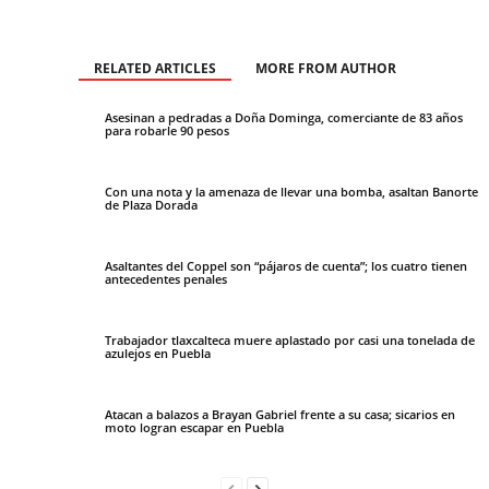
RELATED ARTICLES
MORE FROM AUTHOR
Asesinan a pedradas a Doña Dominga, comerciante de 83 años
para robarle 90 pesos
Con una nota y la amenaza de llevar una bomba, asaltan Banorte
de Plaza Dorada
Asaltantes del Coppel son “pájaros de cuenta”; los cuatro tienen
antecedentes penales
Trabajador tlaxcalteca muere aplastado por casi una tonelada de
azulejos en Puebla
Atacan a balazos a Brayan Gabriel frente a su casa; sicarios en
moto logran escapar en Puebla