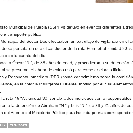
nsito Municipal de Puebla (SSPTM) detuvo en eventos diferentes a tres
o a transporte público.
Municipal del Sector Dos efectuaban un patrullaje de vigilancia en el c
ando se percataron que el conductor de la ruta Perimetral, unidad 20,
cto de la cuenta del día.
cance a Óscar “N.”, de 38 años de edad, y procedieron a su detención. 
al se presume, el ahora detenido usó para cometer el acto ilícito.
ias y Respuesta Inmediata (DERI) tomó conocimiento sobre la comisión 
Allende, en la colonia Insurgentes Oriente, motivo por el cual elemento
o.
e la ruta 45 “A”, unidad 30, señaló a dos individuos como responsables 
ron a la detención de Abraham “N.” y Luis “N.”, de 28 y 21 años de ed
n del Agente del Ministerio Público para las indagatorias correspondie
BLA
TRANSPORTE