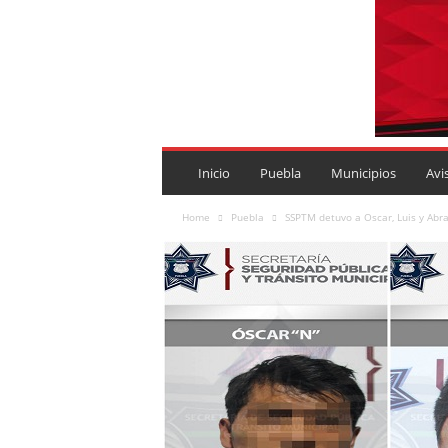
P
U
Inicio
Puebla
Municipios
Avi
E
B
Home
Puebla
SSPTM detuvo a Oscar, Luis y Abra
L
A
R
O
J
A
.
M
X