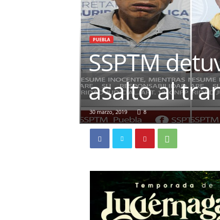
PUEBLA
SSPTM detuv
asalto al tr
30 marzo, 2019
8