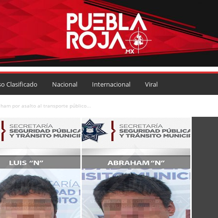
so Clasificado
Nacional
Internacional
Viral
ham por asalto al transporte público...