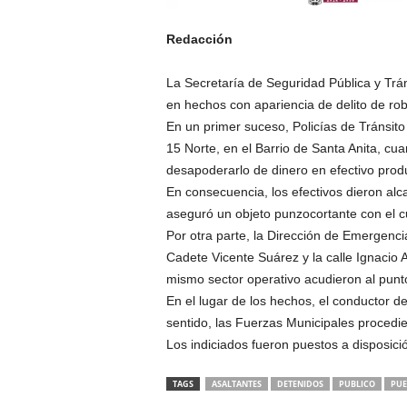
Redacción
La Secretaría de Seguridad Pública y Trá
en hechos con apariencia de delito de rob
En un primer suceso, Policías de Tránsito 
15 Norte, en el Barrio de Santa Anita, cu
desapoderarlo de dinero en efectivo produ
En consecuencia, los efectivos dieron al
aseguró un objeto punzocortante con el cu
Por otra parte, la Dirección de Emergenc
Cadete Vicente Suárez y la calle Ignacio 
mismo sector operativo acudieron al punt
En el lugar de los hechos, el conductor d
sentido, las Fuerzas Municipales procedie
Los indiciados fueron puestos a disposició
TAGS
ASALTANTES
DETENIDOS
PUBLICO
PUE