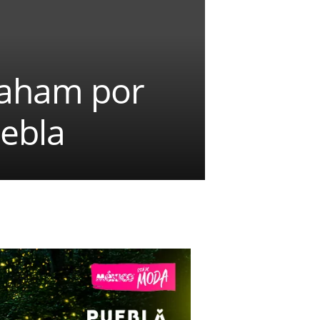
raham por
uebla