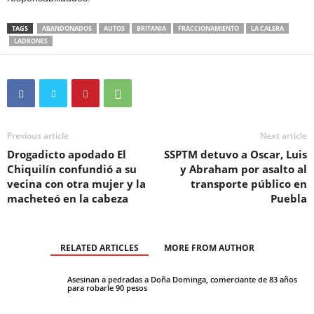
TAGS
ABANDONADOS
AUTOS
BRITANIA
FRACCIONAMIENTO
LA CALERA
LADRONES
Previous article
Next article
Drogadicto apodado El
SSPTM detuvo a Oscar, Luis
Chiquilín confundió a su
y Abraham por asalto al
vecina con otra mujer y la
transporte público en
macheteó en la cabeza
Puebla
RELATED ARTICLES
MORE FROM AUTHOR
Asesinan a pedradas a Doña Dominga, comerciante de 83 años
para robarle 90 pesos