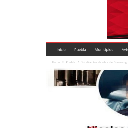
P
U
Inicio
Puebla
Municipios
Avi
E
B
Home
Puebla
Subdirector de obra de Coronango
L
A
R
O
J
A
.
M
X