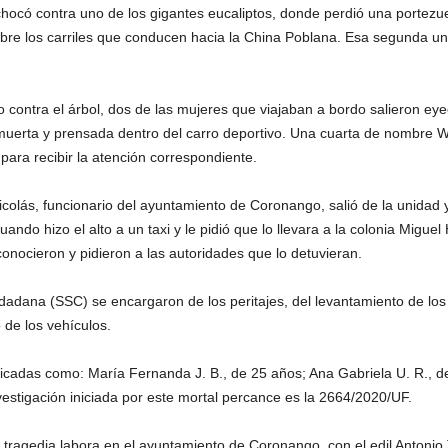
chocó contra uno de los gigantes eucaliptos, donde perdió una portezu
sobre los carriles que conducen hacia la China Poblana. Esa segunda un
 contra el árbol, dos de las mujeres que viajaban a bordo salieron eye
uerta y prensada dentro del carro deportivo. Una cuarta de nombre Wen
ara recibir la atención correspondiente.
colás, funcionario del ayuntamiento de Coronango, salió de la unidad 
do hizo el alto a un taxi y le pidió que lo llevara a la colonia Miguel 
reconocieron y pidieron a las autoridades que lo detuvieran.
udadana (SSC) se encargaron de los peritajes, del levantamiento de lo
de los vehículos.
ficadas como: María Fernanda J. B., de 25 años; Ana Gabriela U. R., d
estigación iniciada por este mortal percance es la 2664/2020/UF.
 tragedia labora en el ayuntamiento de Coronango, con el edil Antonio 