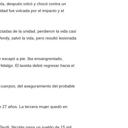
ela, después volcó y chocó contra un
idad fue volcada por el impacto y el
ctadas de la unidad, perdieron la vida casi
dy, salvó la vida, pero resultó lesionada
y escapó a pie. Iba ensangrentado,
Hidalgo. El taxista debió regresar hacia el
s cuerpos, del aseguramiento del probable
e 27 años. La tercera mujer quedó en
Teutli. Nicolás gana un sueldo de 15 mil