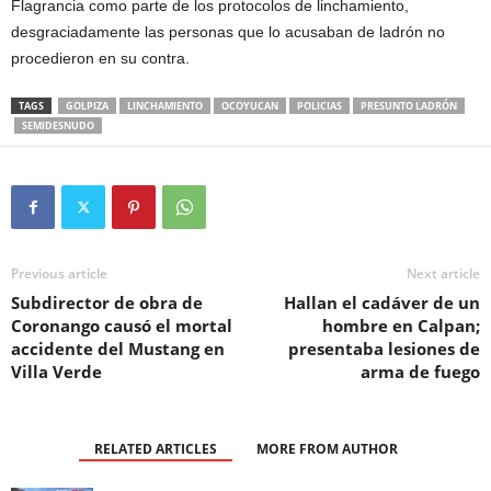
Flagrancia como parte de los protocolos de linchamiento,
desgraciadamente las personas que lo acusaban de ladrón no
procedieron en su contra.
TAGS
GOLPIZA
LINCHAMIENTO
OCOYUCAN
POLICIAS
PRESUNTO LADRÓN
SEMIDESNUDO
Previous article
Next article
Subdirector de obra de
Hallan el cadáver de un
Coronango causó el mortal
hombre en Calpan;
accidente del Mustang en
presentaba lesiones de
Villa Verde
arma de fuego
RELATED ARTICLES
MORE FROM AUTHOR