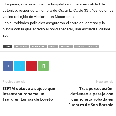
El agresor, que se encuentra hospitalizado, pero en calidad de
detenido, responde al nombre de Oscar L. C., de 33 años, quien es
vecino del ejido de Abelardo en Matamoros.
Las autoridades policiales aseguraron el carro del agresor y la
pistola con la que agredió al policía federal, una escuadra, calibre
25.
TAGS
BALACERA
BORRACHO
EBRIO
FEDERAL
IZÚCAR
POLICIA
Previous article
Next article
SSPTM detuvo a sujeto que
Tras persecución,
intentaba robarse un
detienen a pareja con
Tsuru en Lomas de Loreto
camioneta robada en
Fuentes de San Bartolo