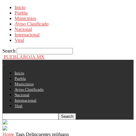
Inicio
Puebla
Municipios
Aviso Clasificado
Nacional
Internacional
Viral
Search
PUEBLAROJA.MX
Inicio
Puebla
Municipios
Aviso Clasificado
Nacional
Internacional
Viral
Home
Tags
Delincuentes prófugos