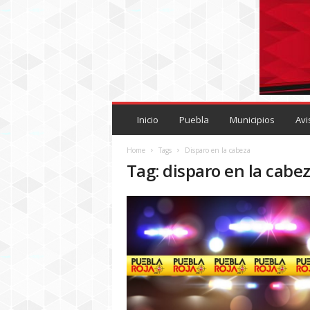
P
U
Inicio
Puebla
Municipios
Avi
E
B
Home
Tags
Disparo en la cabeza
L
Tag: disparo en la cabe
A
R
O
J
A
.
M
X