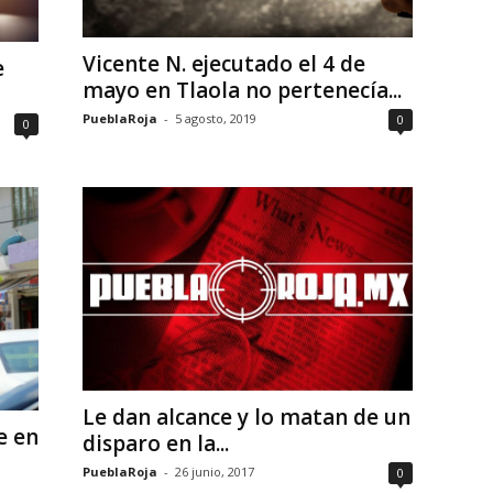
Vicente N. ejecutado el 4 de
e
mayo en Tlaola no pertenecía...
PueblaRoja
-
5 agosto, 2019
0
0
Le dan alcance y lo matan de un
e en
disparo en la...
PueblaRoja
-
26 junio, 2017
0