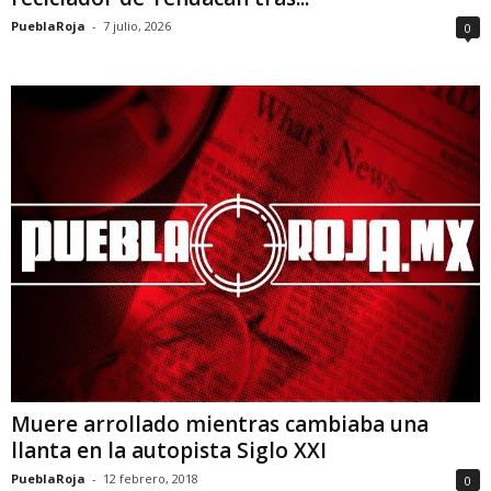
PueblaRoja
-
7 julio, 2026
0
Muere arrollado mientras cambiaba una
llanta en la autopista Siglo XXI
PueblaRoja
-
12 febrero, 2018
0