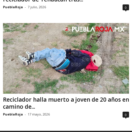
PueblaRoja
-
7 julio, 2026
0
Reciclador halla muerto a joven de 20 años en
camino de...
PueblaRoja
-
17 mayo, 2026
0