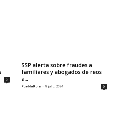
SSP alerta sobre fraudes a
s
familiares y abogados de reos
a...
0
PueblaRoja
-
8 julio, 2024
0