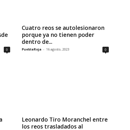
Cuatro reos se autolesionaron
sde
porque ya no tienen poder
dentro de...
PueblaRoja
-
16 agosto, 2023
0
0
a
Leonardo Tiro Moranchel entre
los reos trasladados al