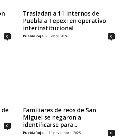
on
Trasladan a 11 internos de
Puebla a Tepexi en operativo
interinstitucional
PueblaRoja
-
3 abril, 2026
0
0
 de
Familiares de reos de San
Miguel se negaron a
identificarse para...
0
PueblaRoja
-
14 noviembre, 2025
0