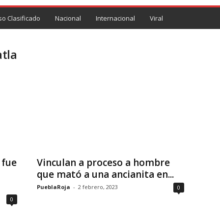
so Clasificado
Nacional
Internacional
Viral
tla
 fue
Vinculan a proceso a hombre
que mató a una ancianita en...
PueblaRoja
-
2 febrero, 2023
0
0