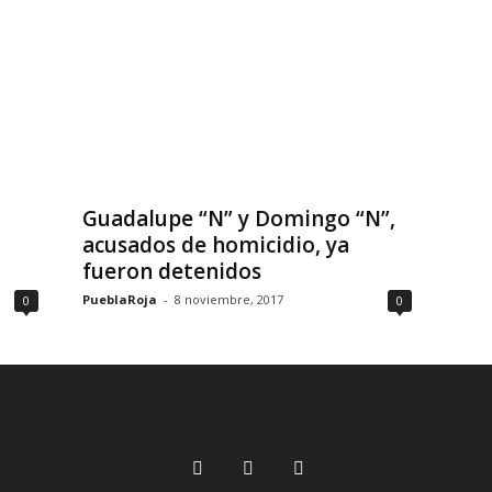
Guadalupe “N” y Domingo “N”,
acusados de homicidio, ya
fueron detenidos
PueblaRoja
-
8 noviembre, 2017
0
0