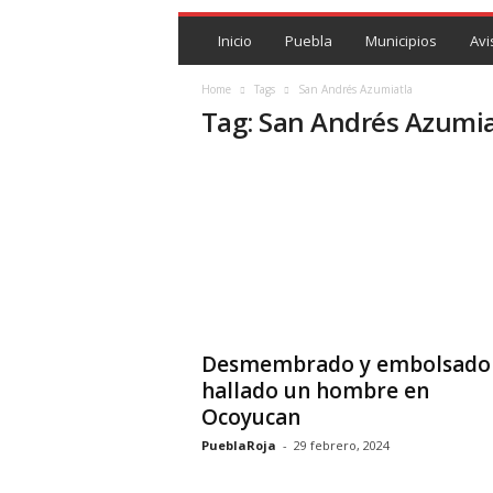
P
U
Inicio
Puebla
Municipios
Avi
E
B
Home
Tags
San Andrés Azumiatla
L
Tag: San Andrés Azumia
A
R
O
J
A
.
M
X
Desmembrado y embolsado
hallado un hombre en
Ocoyucan
PueblaRoja
-
29 febrero, 2024