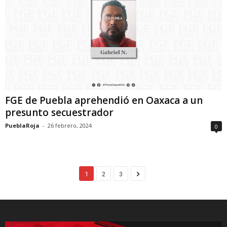
FGE de Puebla aprehendió en Oaxaca a un
presunto secuestrador
PueblaRoja
-
26 febrero, 2024
0
1
2
3