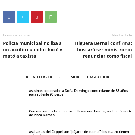
Previous article
Next article
Policía municipal no iba a
Higuera Bernal confirma:
un auxilio cuando chocó y
buscará ser ministro sin
mató a taxista
renunciar como fiscal
RELATED ARTICLES
MORE FROM AUTHOR
Asesinan a pedradas a Doña Dominga, comerciante de 83 años
para robarle 90 pesos
Con una nota y la amenaza de llevar una bomba, asaltan Banorte
de Plaza Dorada
Asaltantes del Coppel son “pájaros de cuenta”; los cuatro tienen