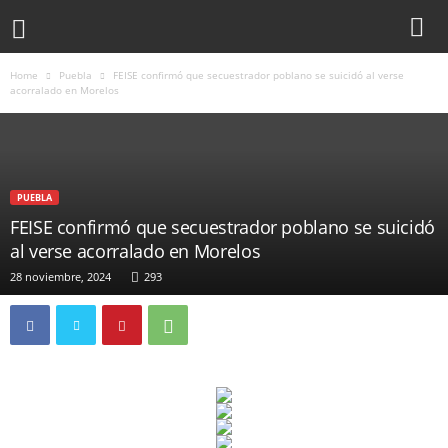
Home
Puebla
FEISE confirmó que secuestrador poblano se suicidó al verse
acorralado en Morelos
PUEBLA
FEISE confirmó que secuestrador poblano se suicidó
al verse acorralado en Morelos
28 noviembre, 2024
293