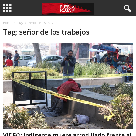
Home
Tags
Señor de los trabajos
Tag: señor de los trabajos
VIDEO: Indigente muere arrodillado frente al