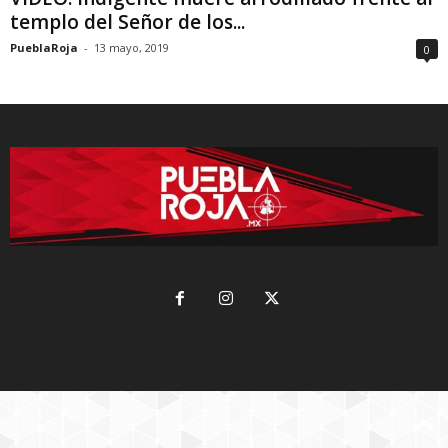
templo del Señor de los...
PueblaRoja
-
13 mayo, 2019
0