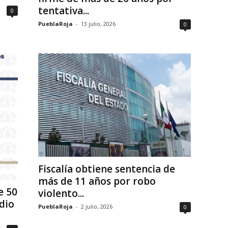
tentativa...
0
PueblaRoja
-
13 julio, 2026
0
Fiscalía obtiene sentencia de
más de 11 años por robo
e 50
violento...
dio
PueblaRoja
-
2 julio, 2026
0