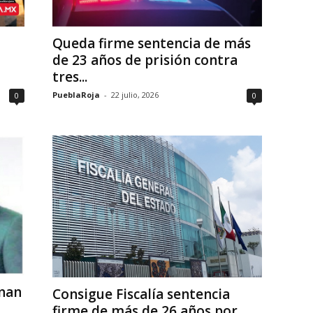
Queda firme sentencia de más
de 23 años de prisión contra
tres...
PueblaRoja
-
22 julio, 2026
0
0
enan
Consigue Fiscalía sentencia
firme de más de 26 años por