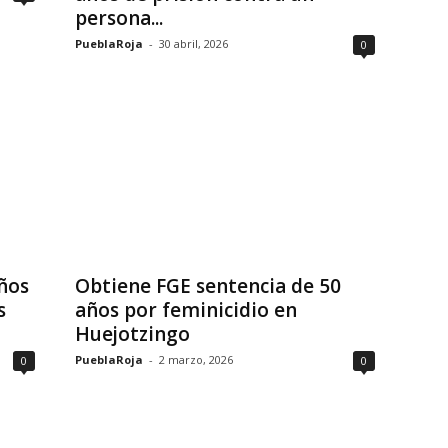
persona...
PueblaRoja
-
30 abril, 2026
0
ños
Obtiene FGE sentencia de 50
s
años por feminicidio en
Huejotzingo
PueblaRoja
-
2 marzo, 2026
0
0