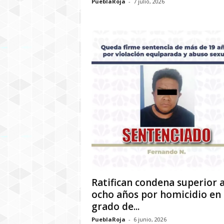
PueblaRoja
-
7 julio, 2026
Ratifican condena superior 
ocho años por homicidio en
grado de...
PueblaRoja
-
6 junio, 2026