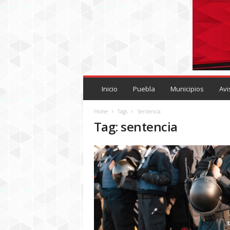
P
U
Inicio
Puebla
Municipios
Avi
E
B
Home
Tags
Sentencia
L
Tag: sentencia
A
R
O
J
A
.
M
X