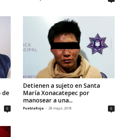
Detienen a sujeto en Santa
 de
María Xonacatepec por
manosear a una...
PueblaRoja
-
28 mayo, 2018
0
0