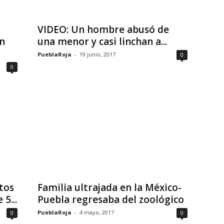
VIDEO: Un hombre abusó de
n
una menor y casi linchan a...
PueblaRoja
-
19 junio, 2017
0
0
tos
Familia ultrajada en la México-
5...
Puebla regresaba del zoológico
PueblaRoja
-
4 mayo, 2017
0
0