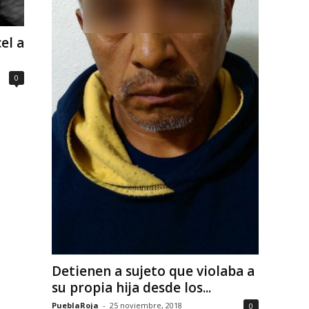
el a
0
Detienen a sujeto que violaba a
su propia hija desde los...
PueblaRoja
-
25 noviembre, 2018
0