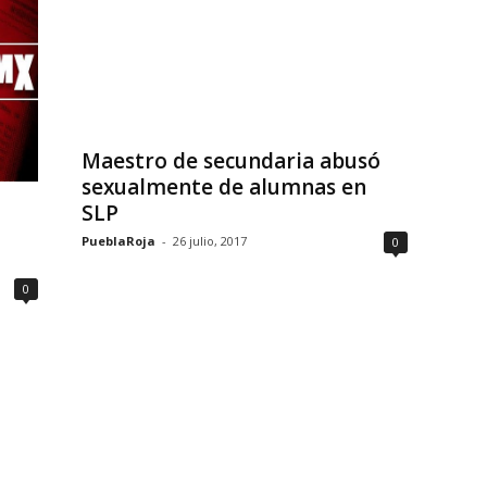
Maestro de secundaria abusó
sexualmente de alumnas en
SLP
PueblaRoja
-
26 julio, 2017
0
0