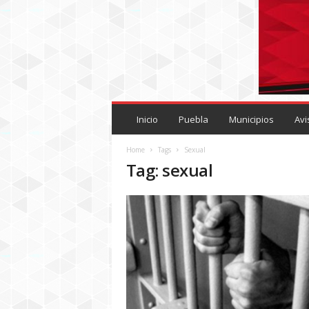
P
U
Inicio
Puebla
Municipios
Avi
E
B
Home
Tags
Sexual
L
Tag: sexual
A
R
O
J
A
.
M
X