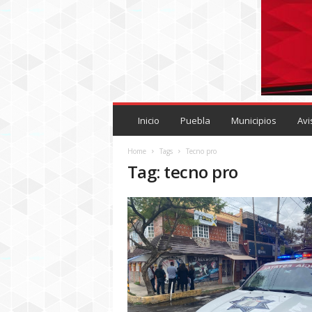
P
U
Inicio
Puebla
Municipios
Avi
E
B
Home
Tags
Tecno pro
L
Tag: tecno pro
A
R
O
J
A
.
M
X