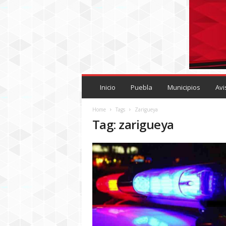
P
U
Inicio
Puebla
Municipios
Avi
E
B
Home
Tags
Zarigueya
L
Tag: zarigueya
A
R
O
J
A
.
M
X