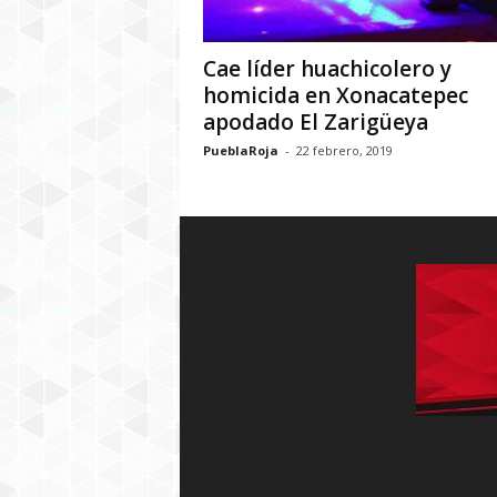
Cae líder huachicolero y
homicida en Xonacatepec
apodado El Zarigüeya
PueblaRoja
-
22 febrero, 2019