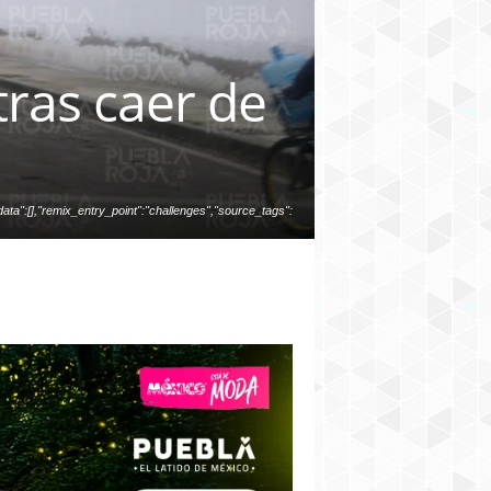
ras caer de
ata":[],"remix_entry_point":"challenges","source_tags":
","total_draw_time":0,"total_draw_actions":0,"layers_use
photos_added":0,"total_editor_actions":{},"tools_used":
":false,"edited_since_last_sticker_save":true,"containsF
TESticker":false}