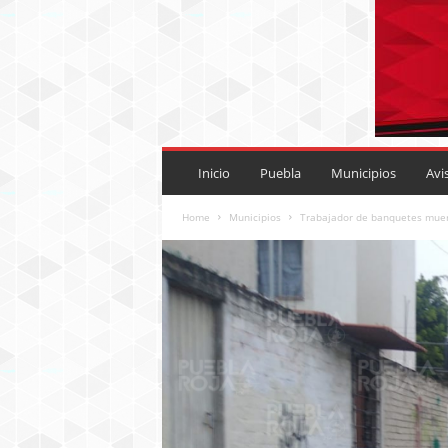
P
U
Inicio
Puebla
Municipios
Avi
E
B
Home
Municipios
Trabajador de banquetes muer
L
A
R
O
J
A
.
M
X