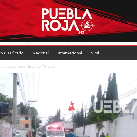
so Clasificado
Nacional
Internacional
Viral
e tras caer de camioneta en Tehuacán