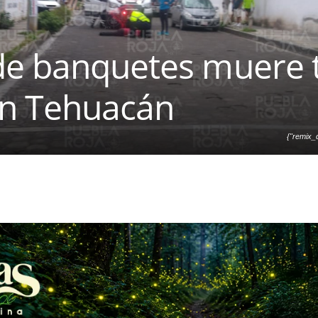
de banquetes muere t
en Tehuacán
{"remix_d
["local"],"origin":"unknown
d":0,"brushes_used":0,"
{"transform":1},"is_sticker