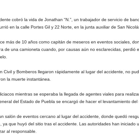
dente cobró la vida de Jonathan “N.”, un trabajador de servicio de banq
ió en la calle Portes Gil y 22 Norte, en la junta auxiliar de San Nicolá
ce más de 10 años como capitán de meseros en eventos sociales, do
sera de una camioneta cuando, por causas aún no esclarecidas, perdió el
elo.
Civil y Bomberos llegaron rápidamente al lugar del accidente, no pudi
ron la muerte instantánea.
ciacos mientras se esperaba la llegada de agentes viales para realizar
General del Estado de Puebla se encargó de hacer el levantamiento del
 un salón de eventos cercano al lugar del accidente, donde quedó resg
 ya que huyó del sitio tras el accidente. Las autoridades han iniciado 
zar al responsable.