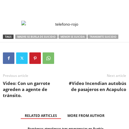
TAGS
MADRE SE BURLA DE SUICIDIO
MENOR SE SUICIDA
TRANSMITE SUICIDIO
Previous article
Next article
Video: Con un garrote
#Video Incendian autobús
agreden a agente de
de pasajeros en Acapulco
tránsito.
RELATED ARTICLES
MORE FROM AUTHOR
Bomberos atendieron tres emergencias en Puebla