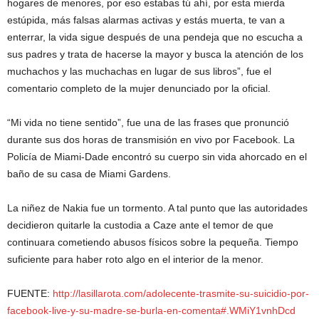
hogares de menores, por eso estabas tú ahí, por esta mierda
estúpida, más falsas alarmas activas y estás muerta, te van a
enterrar, la vida sigue después de una pendeja que no escucha a
sus padres y trata de hacerse la mayor y busca la atención de los
muchachos y las muchachas en lugar de sus libros”, fue el
comentario completo de la mujer denunciado por la oficial.
“Mi vida no tiene sentido”, fue una de las frases que pronunció
durante sus dos horas de transmisión en vivo por Facebook. La
Policía de Miami-Dade encontró su cuerpo sin vida ahorcado en el
baño de su casa de Miami Gardens.
La niñez de Nakia fue un tormento. A tal punto que las autoridades
decidieron quitarle la custodia a Caze ante el temor de que
continuara cometiendo abusos físicos sobre la pequeña. Tiempo
suficiente para haber roto algo en el interior de la menor.
FUENTE:
http://lasillarota.com/adolecente-trasmite-su-suicidio-por-
facebook-live-y-su-madre-se-burla-en-comenta#.WMiY1vnhDcd