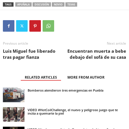
TAGS
APUÑALA
DISCUSIÓN
NOVIO
TEXAS
Previous article
Next article
Luis Miguel fue liberado
Encuentran muerta a bebe
tras pagar fianza
debajo del sofá de su casa
RELATED ARTICLES
MORE FROM AUTHOR
Bomberos atendieron tres emergencias en Puebla
VIDEO #HotCoilChallenge, el nuevo y peligroso juego que te
incita a quemarte la piel