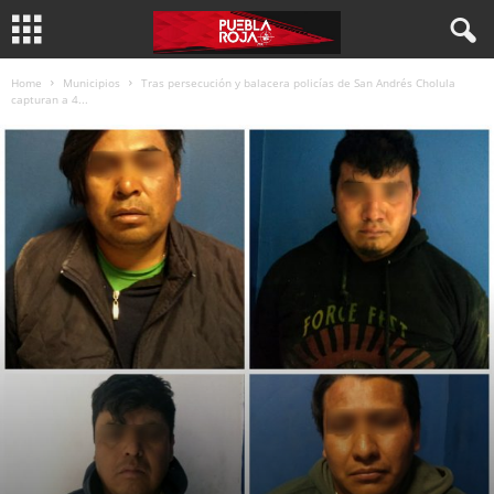
Home
Municipios
Tras persecución y balacera policías de San Andrés Cholula
capturan a 4...