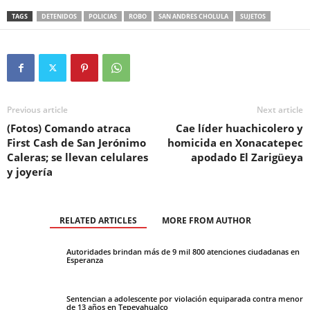
TAGS
DETENIDOS
POLICIAS
ROBO
SAN ANDRES CHOLULA
SUJETOS
Previous article
Next article
(Fotos) Comando atraca
Cae líder huachicolero y
First Cash de San Jerónimo
homicida en Xonacatepec
Caleras; se llevan celulares
apodado El Zarigüeya
y joyería
RELATED ARTICLES
MORE FROM AUTHOR
Autoridades brindan más de 9 mil 800 atenciones ciudadanas en
Esperanza
Sentencian a adolescente por violación equiparada contra menor
de 13 años en Tepeyahualco