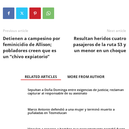
Previous article
Next article
Detienen a campesino por
Resultan heridos cuatro
feminicidio de Allison;
pasajeros de la ruta S3 y
pobladores creen que es
un menor en un choque
un “chivo expiatorio”
RELATED ARTICLES
MORE FROM AUTHOR
Sepultan a Doña Dominga entre exigencias de justicia; reclaman
capturar al responsable de su asesinato
Marco Antonio defendió a una mujer y terminó muerto a
puñaladas en Texmelucan
Vinculan a proceso a hombre que presuntamente prendió fuego