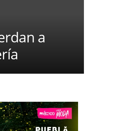
uerdan a
ría