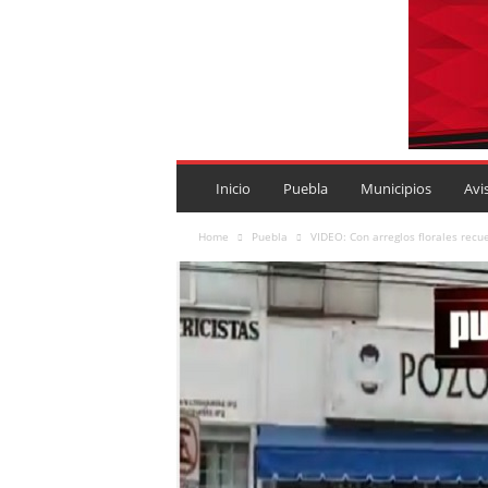
P
U
Inicio
Puebla
Municipios
Avi
E
B
Home
Puebla
VIDEO: Con arreglos florales recu
L
A
R
O
J
A
.
M
X