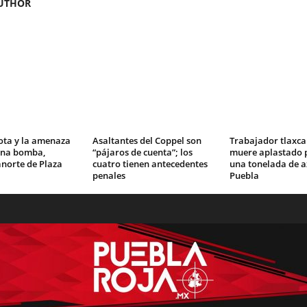
UTHOR
ota y la amenaza
Asaltantes del Coppel son
Trabajador tlaxca
una bomba,
“pájaros de cuenta”; los
muere aplastado p
norte de Plaza
cuatro tienen antecedentes
una tonelada de a
penales
Puebla