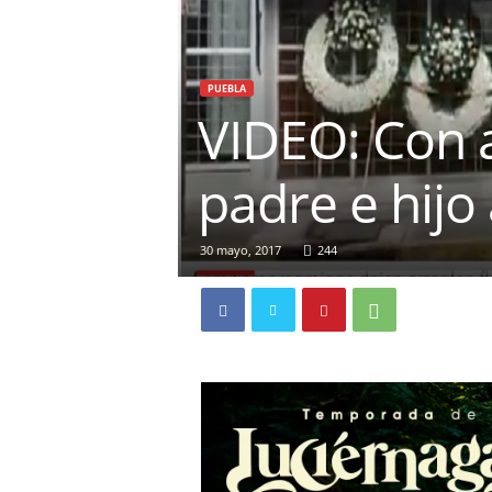
PUEBLA
VIDEO: Con a
padre e hijo
30 mayo, 2017
244