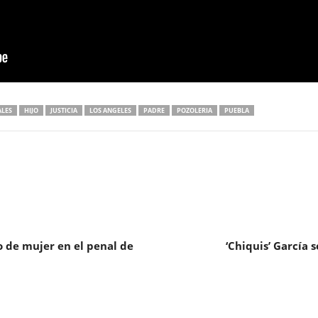
LES
HIJO
JUSTICIA
LOS ANGELES
PADRE
POZOLERIA
PUEBLA
o de mujer en el penal de
‘Chiquis’ García 