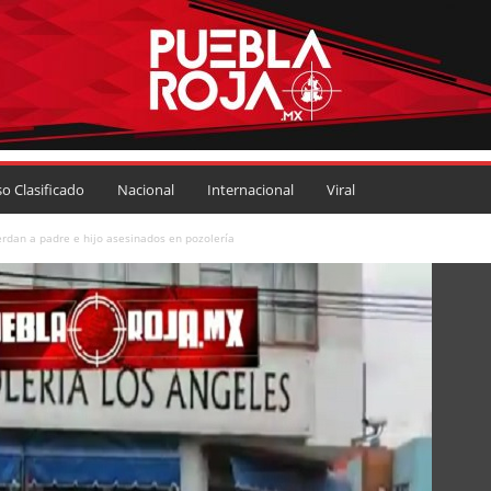
so Clasificado
Nacional
Internacional
Viral
erdan a padre e hijo asesinados en pozolería