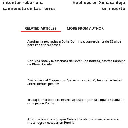
intentar robar una
huehues en Xonaca deja
camioneta en Las Torres
un muerto
RELATED ARTICLES
MORE FROM AUTHOR
Asesinan a pedradas a Doña Dominga, comerciante de 83 años
para robarle 90 pesos
Con una nota y la amenaza de llevar una bomba, asaltan Banorte
de Plaza Dorada
Asaltantes del Coppel son “pájaros de cuenta”; los cuatro tienen
antecedentes penales
Trabajador tlaxcalteca muere aplastado por casi una tonelada de
azulejos en Puebla
Atacan a balazos a Brayan Gabriel frente a su casa; sicarios en
moto logran escapar en Puebla