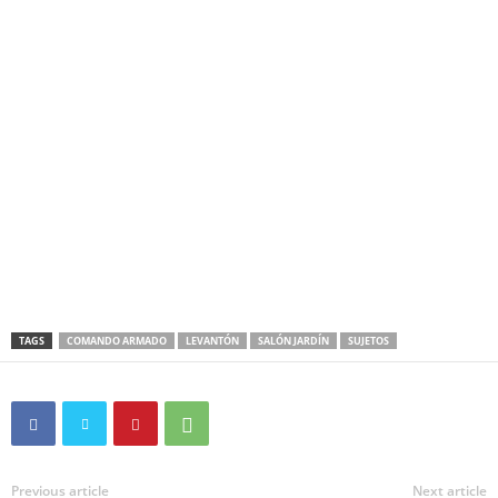
TAGS
COMANDO ARMADO
LEVANTÓN
SALÓN JARDÍN
SUJETOS
Previous article
Next article