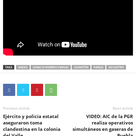
TAGS
ANEXO
IGNACIO ROMERO VARGAS
LEVANTÓN
PAREJA
SECUESTRO
Previous article
Next article
Ejército y policía estatal
VIDEO: AIC de la PGR
aseguraron toma
realiza operativos
clandestina en la colonia
simultáneos en gaseras de
del Valle
Puebla