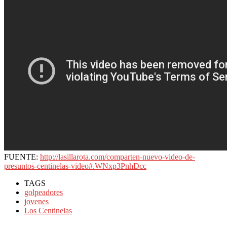
FUENTE:
http://lasillarota.com/comparten-nuevo-video-de-
presuntos-centinelas-video#.WNxp3PnhDcc
TAGS
golpeadores
jovenes
Los Centinelas