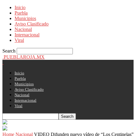
Inicio
Puebla
Municipios
Aviso Clasificado
Nacional
Internacional
Viral
Search
PUEBLAROJA.MX
Inicio
Puebla
Municipios
Aviso Clasificado
Nacional
Internacional
Viral
Home
Nacional
VIDEO Difunden nuevo vídeo de “Los Centinelas”