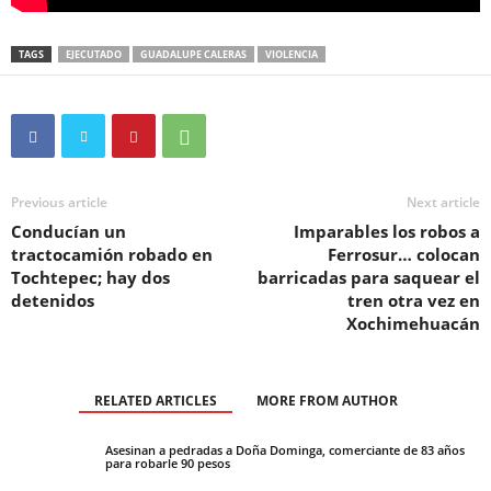
TAGS
EJECUTADO
GUADALUPE CALERAS
VIOLENCIA
Previous article
Next article
Conducían un
Imparables los robos a
tractocamión robado en
Ferrosur… colocan
Tochtepec; hay dos
barricadas para saquear el
detenidos
tren otra vez en
Xochimehuacán
RELATED ARTICLES
MORE FROM AUTHOR
Asesinan a pedradas a Doña Dominga, comerciante de 83 años
para robarle 90 pesos