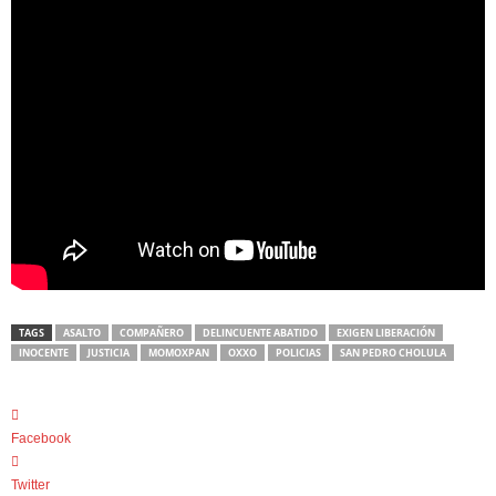
TAGS
ASALTO
COMPAÑERO
DELINCUENTE ABATIDO
EXIGEN LIBERACIÓN
INOCENTE
JUSTICIA
MOMOXPAN
OXXO
POLICIAS
SAN PEDRO CHOLULA
Facebook
Twitter