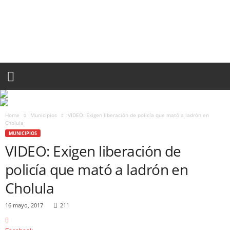
P
U
E
B
L
A
R
O
J
A
Home
Municipios
VIDEO: Exigen liberación de policía que mató a ladrón en
.
Cholula
M
MUNICIPIOS
X
VIDEO: Exigen liberación de
policía que mató a ladrón en
Cholula
16 mayo, 2017
211