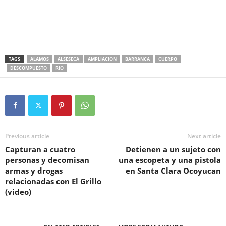
TAGS
ALAMOS
ALSESECA
AMPLIACION
BARRANCA
CUERPO
DESCOMPUESTO
RIO
Previous article
Next article
Capturan a cuatro
Detienen a un sujeto con
personas y decomisan
una escopeta y una pistola
armas y drogas
en Santa Clara Ocoyucan
relacionadas con El Grillo
(video)