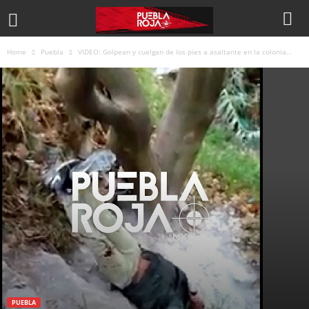
Home
Puebla
VIDEO: Golpean y cuelgan de los pies a asaltante en la colonia...
PUEBLA