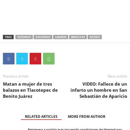
TAGS
DETENIGO
GOLPEADO
LADRON
MEXICO 83
RATERO
Previous article
Next article
Matan a mujer de tres
VIDEO: Fallece de un
balazos en Tlacotepec de
infarto un hombre en San
Benito Juárez
Sebastián de Aparicio
RELATED ARTICLES
MORE FROM AUTHOR
Reingresa a prisión tras incumplir condiciones de libertad por