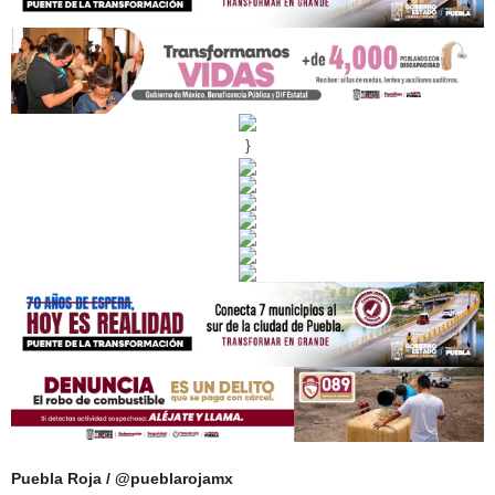
}
Puebla Roja / @pueblarojamx