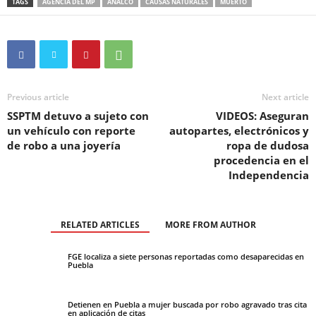
TAGS
AGENCIA DEL MP
ANALCO
CAUSAS NATURALES
MUERTO
Previous article
Next article
SSPTM detuvo a sujeto con
VIDEOS: Aseguran
un vehículo con reporte
autopartes, electrónicos y
de robo a una joyería
ropa de dudosa
procedencia en el
Independencia
RELATED ARTICLES
MORE FROM AUTHOR
FGE localiza a siete personas reportadas como desaparecidas en
Puebla
Detienen en Puebla a mujer buscada por robo agravado tras cita
en aplicación de citas