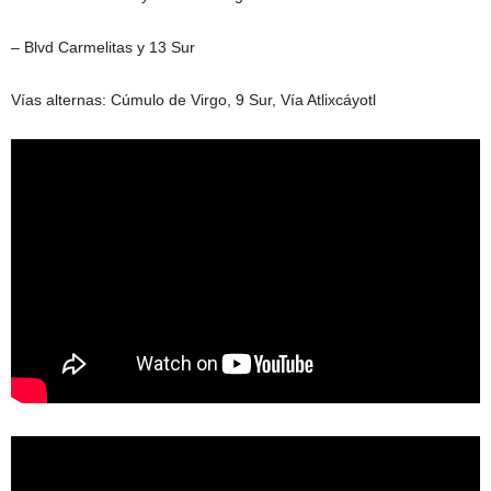
– Blvd Carmelitas y 13 Sur
Vías alternas: Cúmulo de Virgo, 9 Sur, Vía Atlixcáyotl