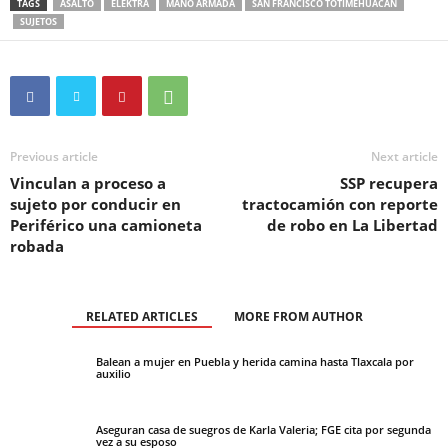
TAGS
ASALTO
ELEKTRA
MANO ARMADA
SAN FRANCISCO TOTIMEHUACAN
SUJETOS
Previous article
Next article
Vinculan a proceso a
SSP recupera
sujeto por conducir en
tractocamión con reporte
Periférico una camioneta
de robo en La Libertad
robada
RELATED ARTICLES
MORE FROM AUTHOR
Balean a mujer en Puebla y herida camina hasta Tlaxcala por
auxilio
Aseguran casa de suegros de Karla Valeria; FGE cita por segunda
vez a su esposo