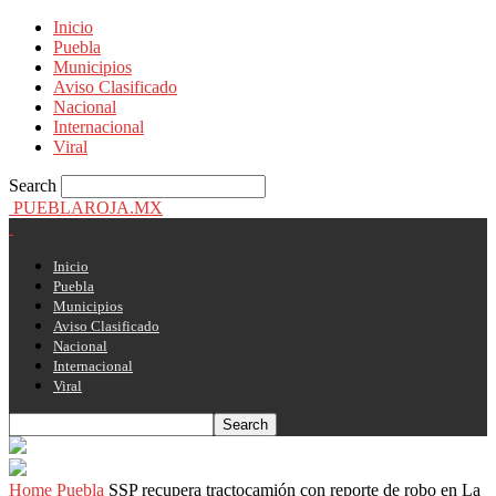
Inicio
Puebla
Municipios
Aviso Clasificado
Nacional
Internacional
Viral
Search
PUEBLAROJA.MX
Inicio
Puebla
Municipios
Aviso Clasificado
Nacional
Internacional
Viral
Home
Puebla
SSP recupera tractocamión con reporte de robo en La