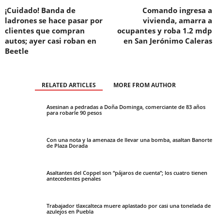
¡Cuidado! Banda de
Comando ingresa a
ladrones se hace pasar por
vivienda, amarra a
clientes que compran
ocupantes y roba 1.2 mdp
autos; ayer casi roban en
en San Jerónimo Caleras
Beetle
RELATED ARTICLES
MORE FROM AUTHOR
Asesinan a pedradas a Doña Dominga, comerciante de 83 años
para robarle 90 pesos
Con una nota y la amenaza de llevar una bomba, asaltan Banorte
de Plaza Dorada
Asaltantes del Coppel son “pájaros de cuenta”; los cuatro tienen
antecedentes penales
Trabajador tlaxcalteca muere aplastado por casi una tonelada de
azulejos en Puebla