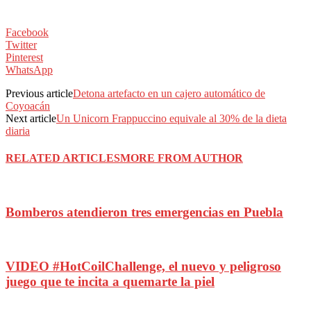
Facebook
Twitter
Pinterest
WhatsApp
Previous article
Detona artefacto en un cajero automático de
Coyoacán
Next article
Un Unicorn Frappuccino equivale al 30% de la dieta
diaria
RELATED ARTICLES
MORE FROM AUTHOR
Bomberos atendieron tres emergencias en Puebla
VIDEO #HotCoilChallenge, el nuevo y peligroso
juego que te incita a quemarte la piel