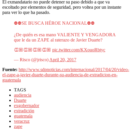
El exmandatario no puede detener su paso debido a que va
escoltado por elementos de seguridad, pero voltea por un instante
para ver lo que ha pasado.
⛔️⛔️SE BUSCA HÉROE NACIONAL⛔️⛔️
¿De quién es esa mano VALIENTE Y VENGADORA
que le da un ZAPE al raterazo de Javier Duarte?
👏🏼👏🏼👏🏼👏🏼
pic.twitter.com/KXouoRbtyc
— Risco (@jrisco)
April 20, 2017
Fuente:
http://www.sdpnoticias.com/internacional/2017/04/20/video-
el-zape-a-javier-duarte-durante-su-audiencia-de-extradicion-en-
guatemala
TAGS
audiencia
Duarte
exgobernador
extradición
guatemala
veracruz
zape