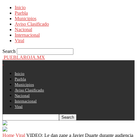
Inicio
Puebla
Municipios
Aviso Clasificado
Nacional
Internacional
Viral
Search
PUEBLAROJA.MX
Inicio
Puebla
Municipios
Aviso Clasificado
Nacional
Internacional
Viral
Home
Viral
VIDEO: Le dan zape a Javier Duarte durante audiencia