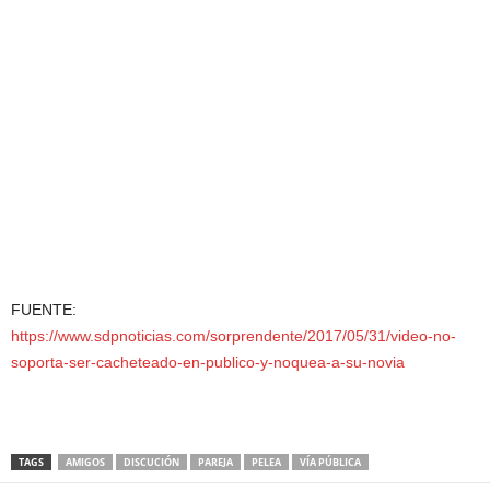
FUENTE:
https://www.sdpnoticias.com/sorprendente/2017/05/31/video-no-
soporta-ser-cacheteado-en-publico-y-noquea-a-su-novia
TAGS
AMIGOS
DISCUCIÓN
PAREJA
PELEA
VÍA PÚBLICA