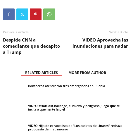
Previous article
Next article
Despide CNN a
VIDEO Aprovecha las
comediante que decapito
inundaciones para nadar
a Trump
RELATED ARTICLES
MORE FROM AUTHOR
Bomberos atendieron tres emergencias en Puebla
VIDEO #HotCoilChallenge, el nuevo y peligroso juego que te
incita a quemarte la piel
VIDEO Hija de ex vocalista de “Los cadetes de Linares” rechaza
propuesta de matrimonio